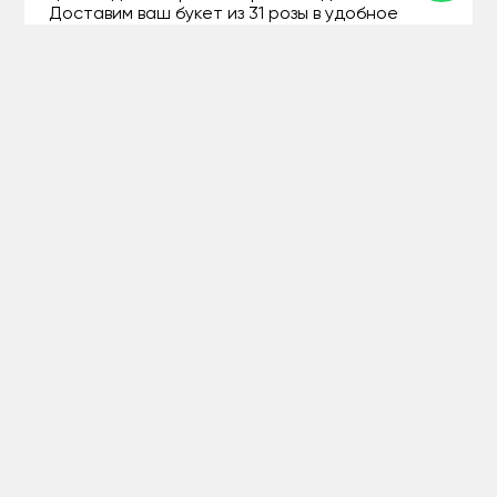
Доставим ваш букет из 31 розы в удобное
время, чтобы вы могли наслаждаться улыбкой
на лице того, кому предназначен этот
подарок.
**Букет из 31 розы – потому что каждый жест
внимания может стать особенным.**
+77071207994