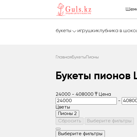
Шем
букеты
игрушки
клубника в шок
Главная
Букеты
Пионы
Букеты пионов
24000
-
408000
₸
Цена
-
Цветы
Пионы
2
Сбросить
Выберите фильтры
Выберите фильтры