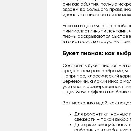
они как объятия, полные иск
вдвоем до большого праздника
идеально вписывается в каза
Если вы ищете что-то особен
минималистичными лентами, ч
пионы раскрываются быстрее, 
это история, которую мы помо
Букет пионов: как выб
Составить букет пионов – это
предлагаем разнообразие, что
Например, классический вари
церемонии, а яркий микс с м
учитывать размер: компактны
– для wow-эффекта на банкет
Вот несколько идей, как подо
Для романтики: нежные 
свежести – такой выбор
Для ярких эмоций: насы
собранные в свободную 