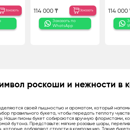
114 000 ₸
114 000 
Заказать
Заказать
о
Заказать по
З
WhatsApp
W
символ роскоши и нежности в 
выделяются своей пышностью и ароматом, который напоми
выбор правильного букета, чтобы передать теплоту чувств
у. Наши пионы букет собираются вручную флористами, к
рмой бутона. Представьте: мягкие розовые шары, перели
 которые добавляют страсти в композицию. Такие букет