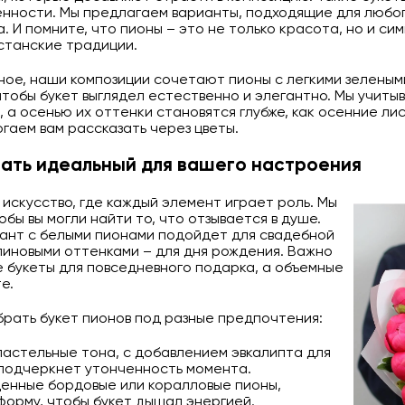
ренности. Мы предлагаем варианты, подходящие для любог
. И помните, что пионы – это не только красота, но и си
хстанские традиции.
ное, наши композиции сочетают пионы с легкими зеленым
тобы букет выглядел естественно и элегантно. Мы учиты
а осенью их оттенки становятся глубже, как осенние лист
гаем вам рассказать через цветы.
рать идеальный для вашего настроения
 искусство, где каждый элемент играет роль. Мы
бы вы могли найти то, что отзывается в душе.
ант с белыми пионами подойдет для свадебной
алиновыми оттенками – для дня рождения. Важно
е букеты для повседневного подарка, а объемные
е.
брать букет пионов под разные предпочтения:
пастельные тона, с добавлением эвкалипта для
 подчеркнет утонченность момента.
щенные бордовые или коралловые пионы,
форму, чтобы букет дышал энергией.