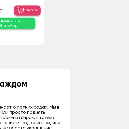
₸
Заказать
аказать по
hatsApp
каждом
нает о летних садах. Мы в
 или просто поднять
оторые отбирают только
вающиеся под солнцем, или
ы не просто украшение –