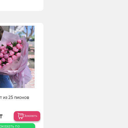
т из 25 пионов
₸
Заказать
аказать по