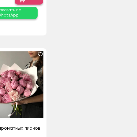
аказать по
hatsApp
ароматных пионов