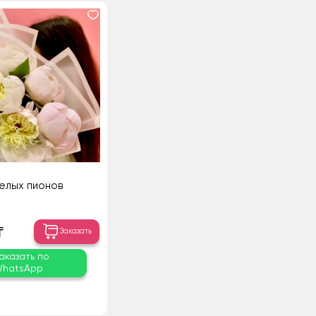
белых пионов
₸
Заказать
аказать по
hatsApp