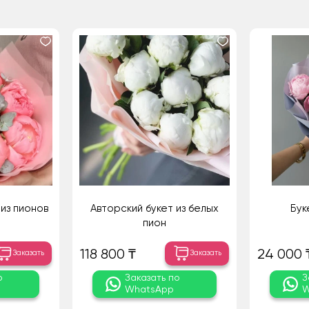
из пионов
Авторский букет из белых
Бук
пион
118 800 ₸
24 000 
Заказать
Заказать
о
Заказать по
З
WhatsApp
W