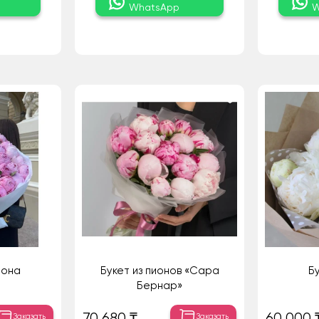
WhatsApp
W
иона
Букет из пионов «Сара
Б
Бернар»
70 680 ₸
60 000 
Заказать
Заказать