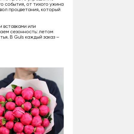
о события, от тихого ужина
мвол процветания, который
и вставками или
ваем сезонность: летом
ья. В Guls каждый заказ –