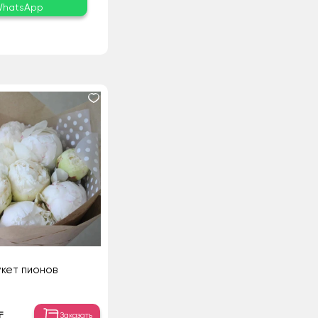
hatsApp
укет пионов
₸
Заказать