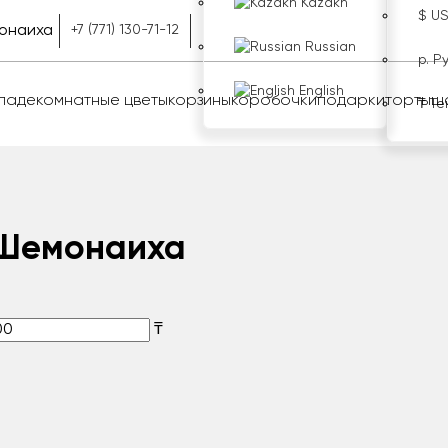
Kazakh
$ U
онаиха
+7 (771) 130-71-12
Russian
р. Р
English
оладе
комнатные цветы
корзины
коробочки
подарки
торты
ш
₸ Те
 Шемонаиха
₸