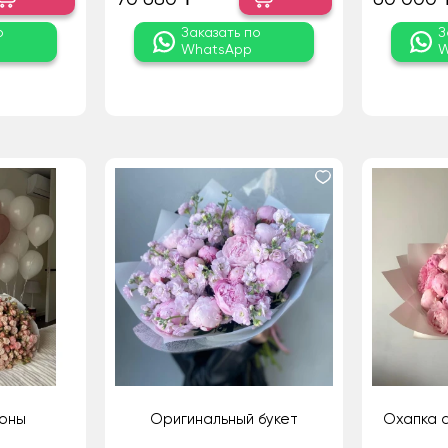
о
Заказать по
З
WhatsApp
W
ионы
Оригинальный букет
Охапка 