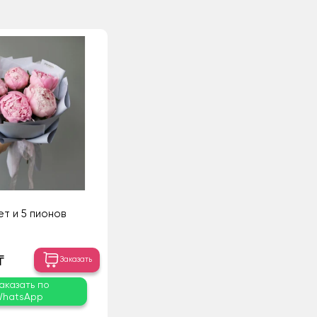
ет и 5 пионов
₸
Заказать
аказать по
hatsApp