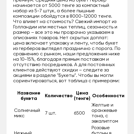
премиум. Средняя цена на букет гербер
начинается от 5000 тенге за компактный
набор из 5-7 штук, а более пышные
композиции обойдутся в 8000-12000 тенге.
Что влияет на стоимость? Свежий импорт из
Голландии или местных теплиц, сезонность и
размер – все это мы прозрачно указываем в
описаниях товаров. Нет скрытых доплат:
цена включает упаковку и ленту, чтобы букет
из герберов выглядел празднично с порога. По
сравнению с рынком, наши предложения ниже
на 10-15%, благодаря прямым поставкам и
отсутствию посредников. А для постоянных
клиентов действуют скидки – следите за
акциями в разделе "Букеты". Чтобы вы могли
сориентироваться, вот таблица с примерами:
Название
Цена
Количество
Особенности
букета
(тенге)
Желтые и
Солнечный
оранжевые
7 шт.
6500
микс
тона, с
эвкалиптом
Розовые
Нежный
бутоны в