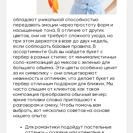
обладают уникальной способностью
передавать эмоции через простоту форм и
насыщенные тона. В отличие от других
цветов, они не требуют сложного ухода, но
при этом держатся в вазе до двух недель,
если соблюдать базовые правила. В
ассортименте Guls вы найдете букет с
гербер в разных стилях: от минималистичных
соло-композиций до миксов с зеленью для
большего объема. Эти цветы особенно ценят
за их символику – они олицетворяют
невинность и оптимизм, что делает букет из
гербер отличным подарком для близких. Мы
часто слышим от клиентов, как такая
композиция преобразила обычный вечер:
яркие головки словно приглашают к
разговорам и смеху. Чтобы помочь вам
выбрать, вот несколько советов на основе
нашего опыта:
Для романтики подойдут пастельные
оттенки – розовые или кремовые в