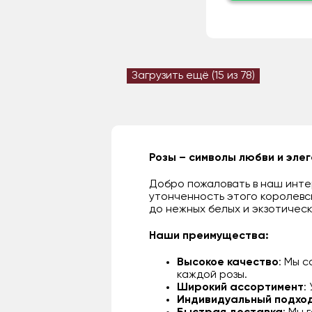
Загрузить ещё (
15
из 78)
Розы – символы любви и эле
Добро пожаловать в наш интер
утонченность этого королевс
до нежных белых и экзотическ
Наши преимущества:
Высокое качество
: Мы 
каждой розы.
Широкий ассортимент
:
Индивидуальный подхо