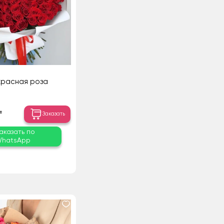
 красная роза
₸
Заказать
аказать по
hatsApp