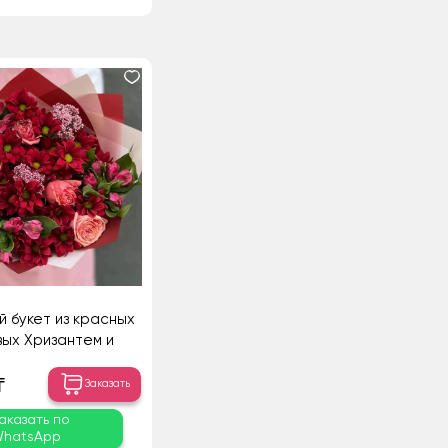
й букет из красных
вых Хризантем и
ралловых Роз
₸
Заказать
аказать по
hatsApp