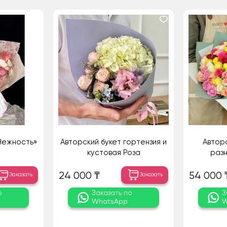
Нежность»
Авторский букет гортензия и
Авторс
кустовая Роза
разн
24 000 ₸
54 000 
Заказать
Заказать
о
Заказать по
З
WhatsApp
W