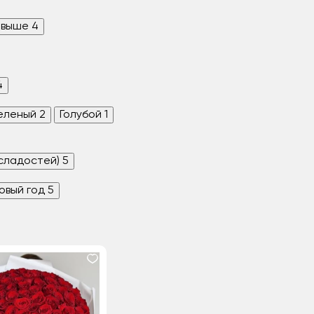
 выше
4
4
еленый
2
Голубой
1
 сладостей)
5
овый год
5