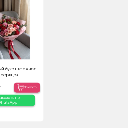
ий букет «Нежное
сердце»
₸
Заказать
аказать по
hatsApp