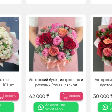
ет из
Авторский букет из красных и
Авторски
 101 шт.
розовых Роз в шляпной
кусто
коробке
ко
42 000 ₸
30 000 
Заказать
Заказать
о
Заказать по
З
WhatsApp
W