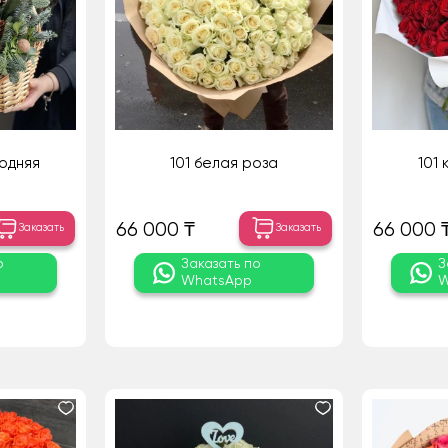
одняя
101 белая роза
101
66 000 ₸
66 000 
Заказать
Заказать
о
Заказать по
З
WhatsApp
W