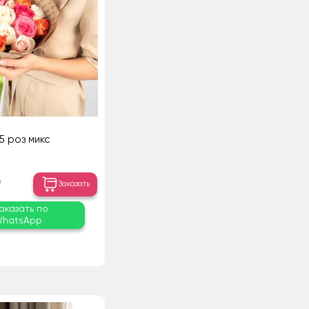
15 роз микс
₸
Заказать
аказать по
hatsApp