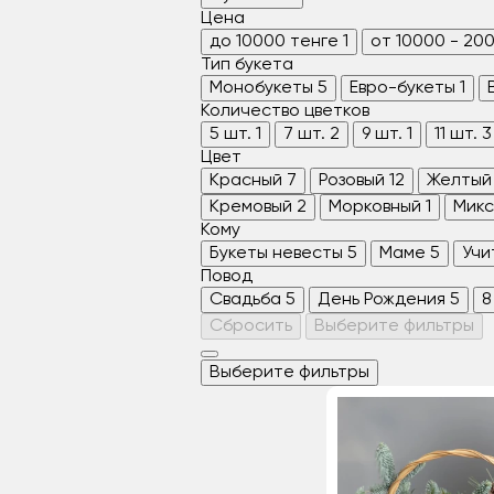
Цена
до 10000 тенге
1
от 10000 - 20
Тип букета
Монобукеты
5
Евро-букеты
1
Количество цветков
5 шт.
1
7 шт.
2
9 шт.
1
11 шт.
3
Цвет
Красный
7
Розовый
12
Желтый
Кремовый
2
Морковный
1
Микс
Кому
Букеты невесты
5
Маме
5
Учи
Повод
Свадьба
5
День Рождения
5
8
Сбросить
Выберите фильтры
Выберите фильтры