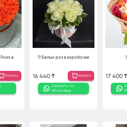
Роза в
11 Белых роз в коробочке
16 440 ₸
17 400 
Заказать
Заказать
о
Заказать по
З
WhatsApp
W