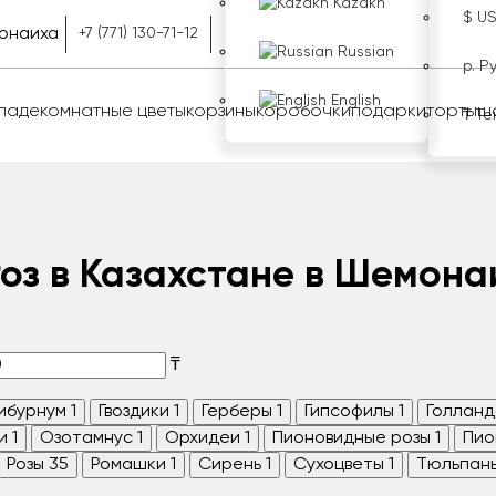
Kazakh
$ U
онаиха
+7 (771) 130-71-12
Russian
р. Р
English
оладе
комнатные цветы
корзины
коробочки
подарки
торты
ш
₸ Те
Роз в Казахстане в Шемона
₸
ибурнум
1
Гвоздики
1
Герберы
1
Гипсофилы
1
Голланд
и
1
Озотамнус
1
Орхидеи
1
Пионовидные розы
1
Пио
Розы
35
Ромашки
1
Сирень
1
Сухоцветы
1
Тюльпан