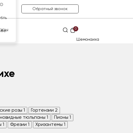
SD
Обратный звонок
убль
0
ары
нге
Шемонаиха
ихе
ские розы
1
Гортензии
2
новидные тюльпаны
1
Пионы
1
ы
1
Фрезии
1
Хризантемы
1