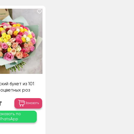
кий букет из 101
оцветных роз
₸
Заказать
аказать по
hatsApp