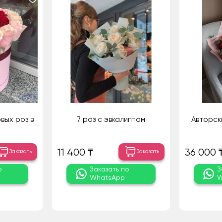
вых роз в
7 роз с эвкалиптом
Авторск
11 400 ₸
36 000 
Заказать
Заказать
о
Заказать по
З
WhatsApp
W