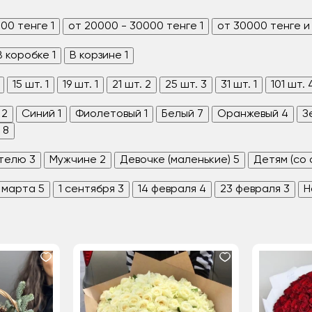
000 тенге
1
от 20000 - 30000 тенге
1
от 30000 тенге и
В коробке
1
В корзине
1
15 шт.
1
19 шт.
1
21 шт.
2
25 шт.
3
31 шт.
1
101 шт.
2
Синий
1
Фиолетовый
1
Белый
7
Оранжевый
4
З
8
телю
3
Мужчине
2
Девочке (маленькие)
5
Детям (со
 марта
5
1 сентября
3
14 февраля
4
23 февраля
3
Н