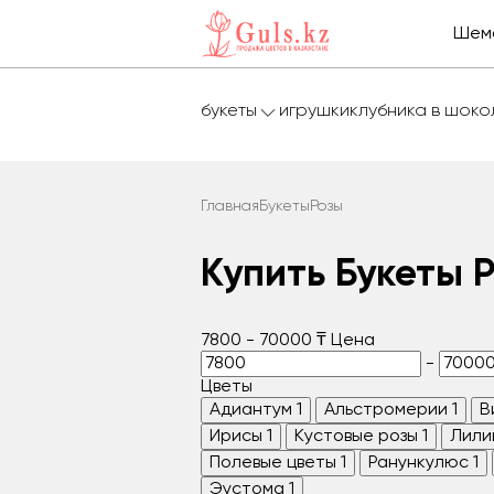
Шем
букеты
игрушки
клубника в шок
Главная
Букеты
Розы
Купить Букеты 
7800
-
70000
₸
Цена
-
Цветы
Адиантум
1
Альстромерии
1
В
Ирисы
1
Кустовые розы
1
Лили
Полевые цветы
1
Ранункулюс
1
Эустома
1