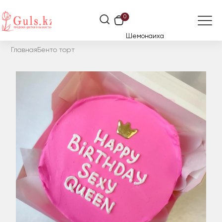
0
Шемонаиха
Главная
Бенто торт