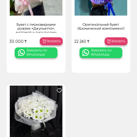
Букет с пионовидными
Оригинальный букет
розами «Джульетта»,
(Космический комплимент)
эустомой и диантусами
Заказать
Заказать
30 000 ₸
22 260 ₸
Заказать по
Заказать по
WhatsApp
WhatsApp