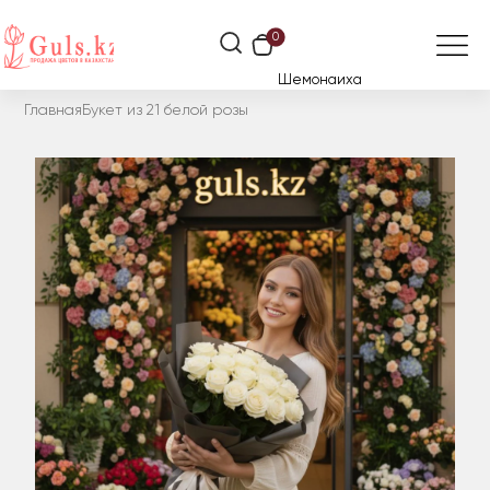
0
Шемонаиха
Главная
Букет из 21 белой розы