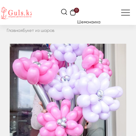
0
Шемонаиха
Главная
Букет из шаров