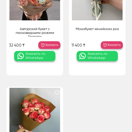
Авторский букет с
Монобукет кенийских роз
пионовидными розами
Гравити
Заказать
Заказать
32 400 ₸
11 400 ₸
Заказать по
Заказать по
WhatsApp
WhatsApp