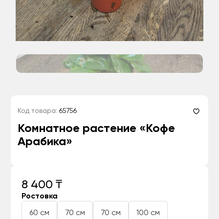
Код товара:
65756
Комнатное растение «Кофе
Арабика»
8 400 ₸
Ростовка
60 см
70 см
70 см
100 см