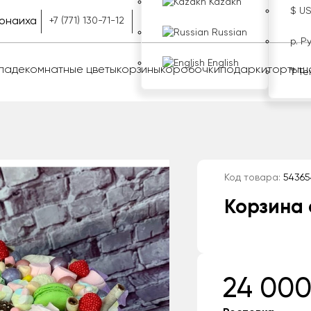
Kazakh
$ U
онаиха
+7 (771) 130-71-12
Russian
р. Р
English
оладе
комнатные цветы
корзины
коробочки
подарки
торты
ш
₸ Те
Код товара:
54365
Корзина 
24 000