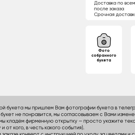
Доставка по всем
после заказа
Срочная доставк
Фото
собранного
букета
й букета мы пришлем Вам фотографии букета в телегра
м букет не понравится, мы согласовываем с Вами измене
 мы кладём фирменную открытку — просто укажите тек
 и от кого, в честь какого события).
м заказе конверт с инструкцией по уходу за цветами и