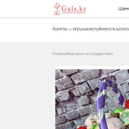
Шем
букеты
игрушки
клубника в шок
Главная
Корзина со сладостями