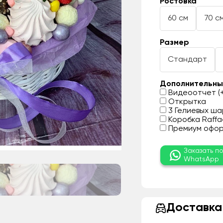
Ростовка
60 см
70 с
Размер
Стандарт
Дополнительны
Видеоотчет (+
Открытка
3 Гелиевых шар
Коробка Raffae
Премиум оформ
Заказать п
WhatsApp
Доставка