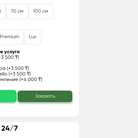
м
70 см
100 см
Premium
Lux
е услуги
3 500 ₸)
а (+3 500 ₸)
llo (+3 500 ₸)
ление (+4 000 ₸)
о
Заказать
 24/7