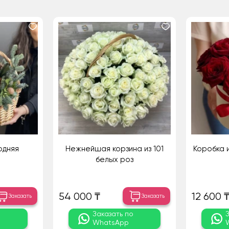
одняя
Нежнейшая корзина из 101
Коробка и
белых роз
54 000 ₸
12 600 
Заказать
Заказать
о
Заказать по
WhatsApp