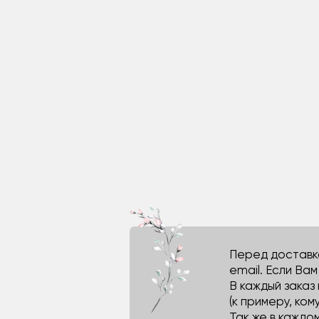
Перед доставко
email. Если Ва
В каждый заказ
(к примеру, кому
Так же в каждо