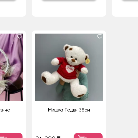
рзине
Мишка Тедди 38см