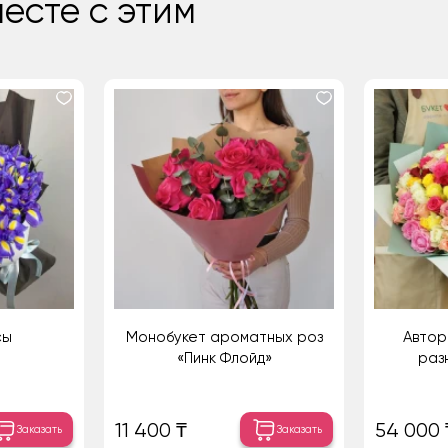
есте с этим
сы
Монобукет ароматных роз
Авторс
«Пинк Флойд»
раз
11 400 ₸
54 000 
Заказать
Заказать