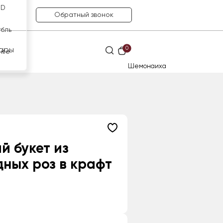
SD
Обратный звонок
убль
0
ары
нге
Шемонаиха
й букет из
ных роз в крафт