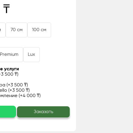
 ₸
м
70 см
100 см
Premium
Lux
е услуги
3 500 ₸)
а (+3 500 ₸)
llo (+3 500 ₸)
ление (+4 000 ₸)
о
Заказать