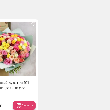
кий букет из 101
ноцветных роз
₸
Заказать