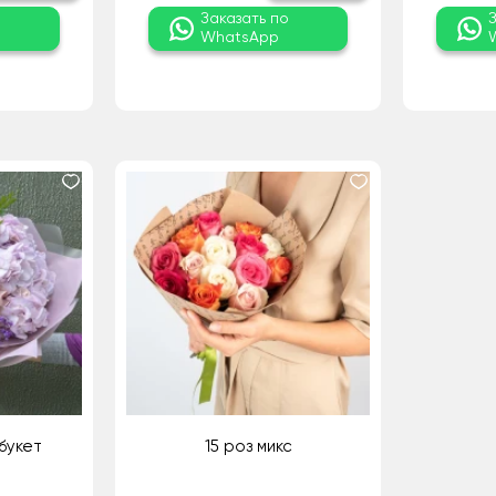
о
Заказать по
WhatsApp
букет
15 роз микс