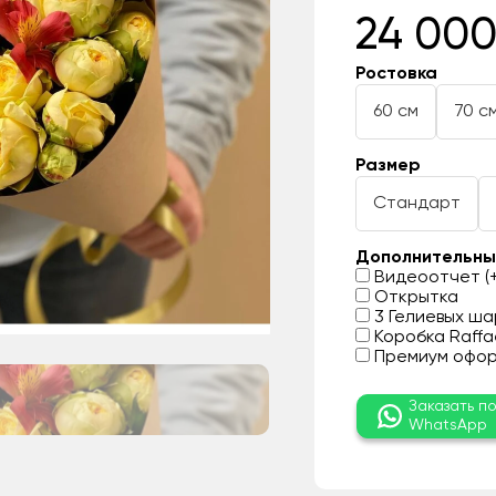
24 000
Ростовка
60 см
70 с
Размер
Стандарт
Дополнительны
Видеоотчет (+
Открытка
3 Гелиевых шар
Коробка Raffae
Премиум оформ
Заказать п
WhatsApp