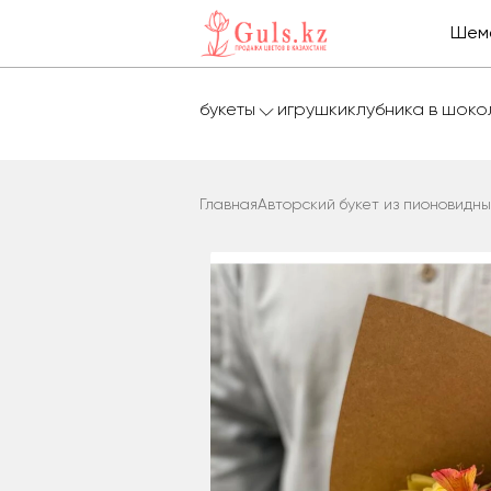
Шем
букеты
игрушки
клубника в шок
Главная
Авторский букет из пионовидны