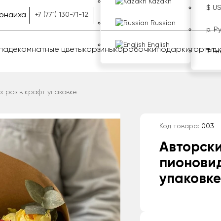
Kazakh
$ U
онаиха
+7 (771) 130-71-12
Russian
р. Р
English
оладе
комнатные цветы
корзины
коробочки
подарки
торты
ш
₸ Те
х роз в крафт упаковке
Код товара:
003
Авторски
пионовид
упаковке