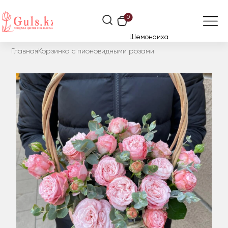
0
Шемонаиха
Главная
Корзинка с пионовидными розами