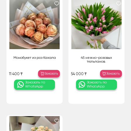
Монобукет из роз Кахала
45 нежно-розовых
тюльпанов.
Заказать
Заказать
11 400 ₸
54 000 ₸
Заказать по
Заказать по
WhatsApp
WhatsApp