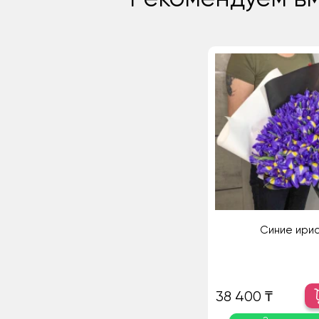
Синие ири
38 400 ₸