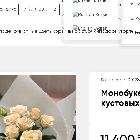
Kazakh
$ U
онаиха
+7 (771) 130-71-12
Russian
р. Р
English
оладе
комнатные цветы
корзины
коробочки
подарки
торты
ш
₸ Те
Код товара:
00128
Монобуке
кустовых