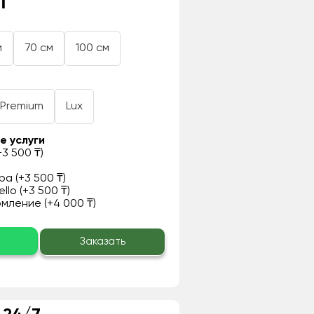
₸
м
70 см
100 см
Premium
Lux
е услуги
3 500 ₸)
а (+3 500 ₸)
llo (+3 500 ₸)
ление (+4 000 ₸)
о
Заказать