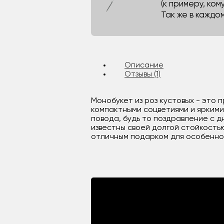
(к примеру, кому
Так же в каждо
Описание
Отзывы (1)
Монобукет из роз кустовых - это 
компактными соцветиями и яркими
повода, будь то поздравление с 
известны своей долгой стойкость
отличным подарком для особенног