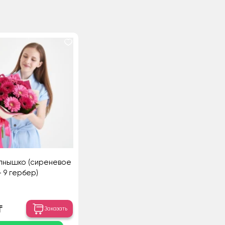
лнышко (сиреневое
- 9 гербер)
₸
Заказать