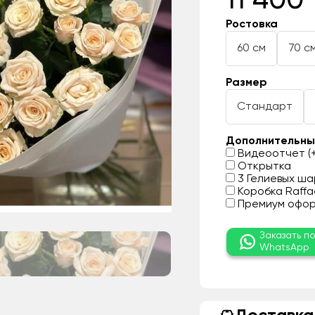
11 400 
Ростовка
60 см
70 с
Размер
Стандарт
Дополнительны
Видеоотчет (+
Открытка
3 Гелиевых шар
Коробка Raffae
Премиум оформ
Заказать п
WhatsApp