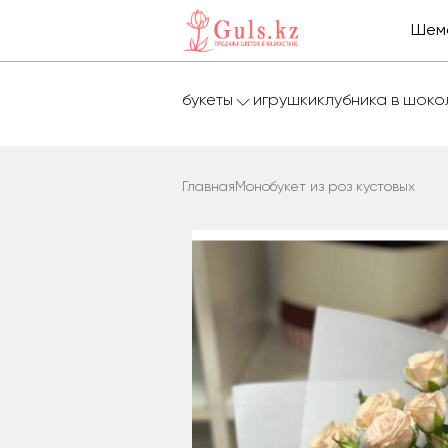
Шем
букеты
игрушки
клубника в шок
Главная
Монобукет из роз кустовых