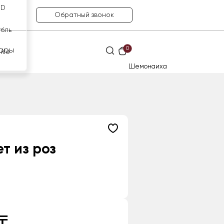
SD
Обратный звонок
убль
0
ары
нге
Шемонаиха
т из роз